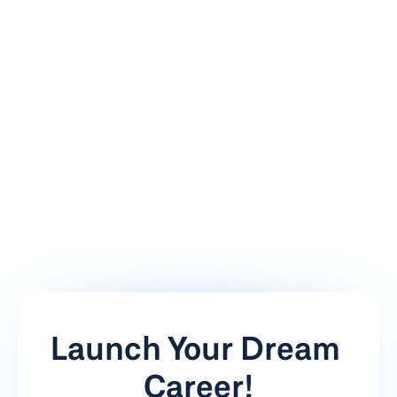
الخبرة:
 أكثر من 12 عامًا في تصميم واجهات المستخدم وتجربة المستخدم 
وتعلم الآلة
المؤهلات:
 دكتوراه في أبحاث تجربة المستخدم، محترف معتمد في تعلم الآلة
التخصص:
 بايثون، آر، نماذج التعلم العميق، تصور البيانات
أسلوب الإرشاد:
 يعتقد جيمس في أسلوب التعلم العملي، حيث يوجه الطلاب 
من خلال مشاريع عملية ودراسات حالة من العالم الحقيقي لبناء الثقة في 
مهاراتهم في البرمجة والتحليل.
Launch Your Dream 
Career!