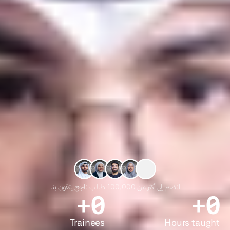
شكل غد الكويت الرقمي معنا
ابحث عن المعسكر التدريبي المناسب
انضم إلى أكثر من 100,000 طالب ناجح يثقون بنا
+
0
+
0
Trainees
Hours taught