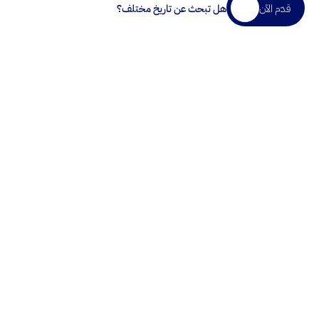
قدّم الآن
هل تبحث عن تاريخ مختلف؟
المدة
14 أسبوعًا
تنسيق
شخصيًا، الكويت
مستوى
صديق للمبتدئين
جدول
أمسيات (الأحد–الأربعاء)