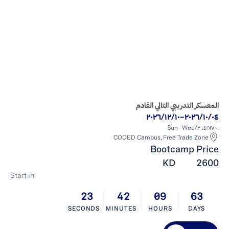
تعلم كيفية بناء تطبيقات الويب الحقيقية من الصفر حتى النشر في 
برنامج منظم يقوده مرشد - مصمم للمبتدئين ومChange مهنيين 
في الكويت.
المعسكر التدريبي التالي القادم
٠٤‏/١٠‏/٢٠٢٦
-
١٠‏/١٢‏/٢٠٢٦
Sun–Wed
/
٢٠:٤٥
١٧:٠٠
CODED Campus, Free Trade Zone
Bootcamp Price
KD
2600
Start in
23
42
09
63
SECONDS
MINUTES
HOURS
DAYS