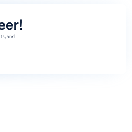
eer!
s, and 