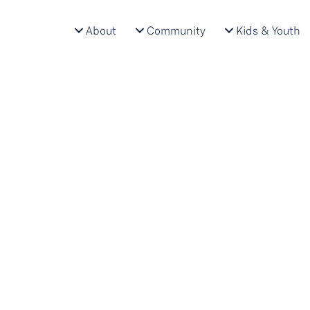
About
Community
Kids & Youth
Project-based learning
Project