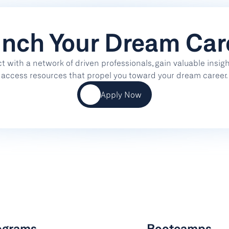
nch Your Dream Car
 with a network of driven professionals, gain valuable insight
access resources that propel you toward your dream career.
Apply Now
ograms
Bootcamps