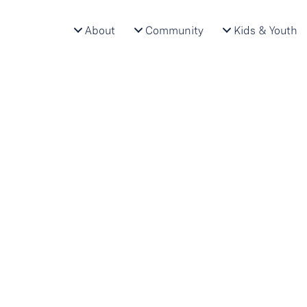
About
Community
Kids & Youth
Project-based learning
Project