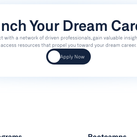
nch Your Dream Car
 with a network of driven professionals, gain valuable insight
access resources that propel you toward your dream career.
Apply Now
ograms
Bootcamps