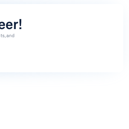
eer!
s, and 